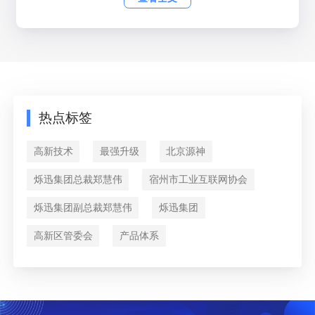
合交付模式，强强联合，共筑数字化生态
作为安徽省制造业数字化转型服务商，烁迅科技近年来
持续深化与用友等头部企业的合作，整合双方技术优势，为
本地企业提供更高效的数字化服务。此次培训进一步强化了
烁迅团队对用友产品生态的理解，为后续联合打造行业标杆
项目奠定基础。
烁迅科技总经理在结业仪式上表示：“用友的先进产品
与解决方案，结合烁迅的本地化服务经验，将极大提升我们
热点标签
为客户创造价值的能力。未来双方还将在人才培养、技术研
发等领域展开更多合作。”
用友网络安徽分公司负责人指出：“合作伙伴是用友生
高新技术
最强升级
北京源神
态的重要组成。我们希望通过系统化培训，助力烁迅科技成
为安徽区域数字化服务的领军者，共同推动‘数字安徽’建
烁迅集团总裁郑慧伟
宿州市工业互联网协会
设。”
烁迅集团副总裁郑慧伟
烁迅集团
高新区管委会
产品体系